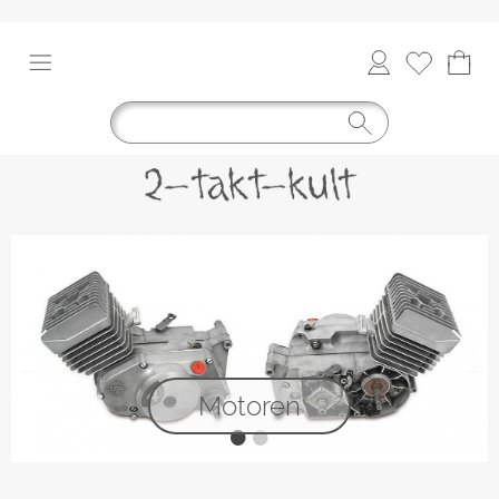
Motoren
•
•