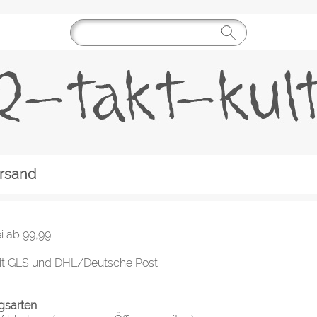
rsand
i ab 99,99
it GLS und DHL/Deutsche Post
gsarten