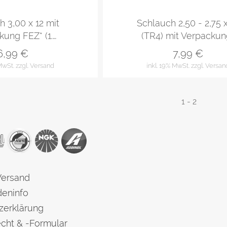
 3,00 x 12 mit
Schlauch 2,50 - 2,75 
ung FEZ* (1.…
(TR4) mit Verpackun
6,99
€
7,99
€
 MwSt.
zzgl. Versand
inkl. 19% MwSt.
zzgl. Versan
1
-
2
Versand
eninfo
zerklärung
cht & -Formular