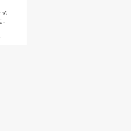
x 16
g…
d