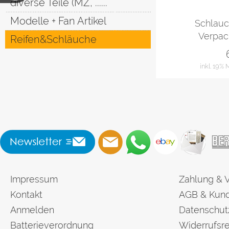
diverse Teile (MZ, ......
Modelle + Fan Artikel
Schlauch
Verpack
Reifen&Schläuche
inkl. 19%
Impressum
Zahlung & 
Kontakt
AGB & Kund
Anmelden
Datenschut
Batterieverordnung
Widerrufsre