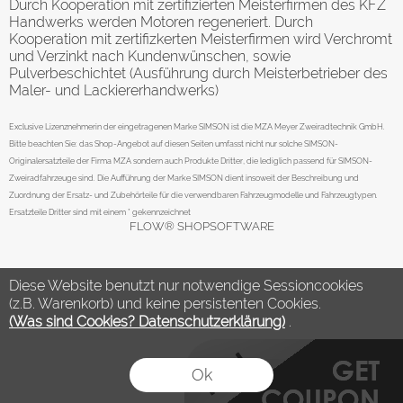
Durch Kooperation mit zertifizierten Meisterfirmen des KFZ
Handwerks werden Motoren regeneriert. Durch
Kooperation mit zertifizkerten Meisterfirmen wird Verchromt
und Verzinkt nach Kundenwünschen, sowie
Pulverbeschichtet (Ausführung durch Meisterbetrieber des
Maler- und Lackiererhandwerks)
Exclusive Lizenznehmerin der eingetragenen Marke SIMSON ist die MZA Meyer Zweiradtechnik GmbH.
Bitte beachten Sie: das Shop-Angebot auf diesen Seiten umfasst nicht nur solche SIMSON-
Originalersatzteile der Firma MZA sondern auch Produkte Dritter, die lediglich passend für SIMSON-
Zweiradfahrzeuge sind. Die Aufführung der Marke SIMSON dient insoweit der Beschreibung und
Zuordnung der Ersatz- und Zubehörteile für die verwendbaren Fahrzeugmodelle und Fahrzeugtypen.
Ersatzteile Dritter sind mit einem * gekennzeichnet
FLOW® SHOPSOFTWARE
Diese Website benutzt nur notwendige Sessioncookies
(z.B. Warenkorb) und keine persistenten Cookies.
(Was sind Cookies? Datenschutzerklärung)
.
Ok