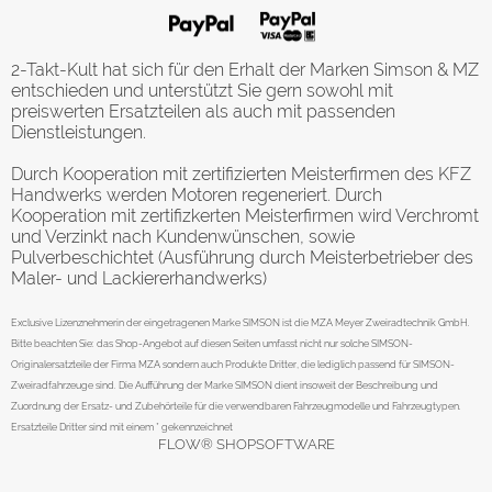
2-Takt-Kult hat sich für den Erhalt der Marken Simson & MZ
entschieden und unterstützt Sie gern sowohl mit
preiswerten Ersatzteilen als auch mit passenden
Dienstleistungen.
Durch Kooperation mit zertifizierten Meisterfirmen des KFZ
Handwerks werden Motoren regeneriert. Durch
Kooperation mit zertifizkerten Meisterfirmen wird Verchromt
und Verzinkt nach Kundenwünschen, sowie
Pulverbeschichtet (Ausführung durch Meisterbetrieber des
Maler- und Lackiererhandwerks)
Exclusive Lizenznehmerin der eingetragenen Marke SIMSON ist die MZA Meyer Zweiradtechnik GmbH.
Bitte beachten Sie: das Shop-Angebot auf diesen Seiten umfasst nicht nur solche SIMSON-
Originalersatzteile der Firma MZA sondern auch Produkte Dritter, die lediglich passend für SIMSON-
Zweiradfahrzeuge sind. Die Aufführung der Marke SIMSON dient insoweit der Beschreibung und
Zuordnung der Ersatz- und Zubehörteile für die verwendbaren Fahrzeugmodelle und Fahrzeugtypen.
Ersatzteile Dritter sind mit einem * gekennzeichnet
FLOW® SHOPSOFTWARE