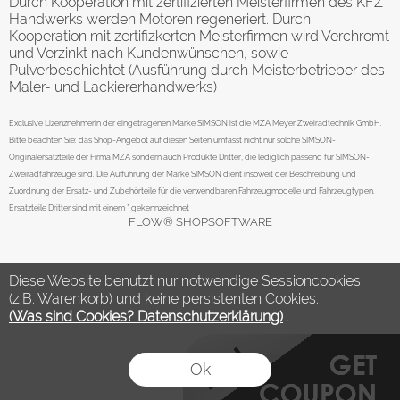
Durch Kooperation mit zertifizierten Meisterfirmen des KFZ
Handwerks werden Motoren regeneriert. Durch
Kooperation mit zertifizkerten Meisterfirmen wird Verchromt
und Verzinkt nach Kundenwünschen, sowie
Pulverbeschichtet (Ausführung durch Meisterbetrieber des
Maler- und Lackiererhandwerks)
Exclusive Lizenznehmerin der eingetragenen Marke SIMSON ist die MZA Meyer Zweiradtechnik GmbH.
Bitte beachten Sie: das Shop-Angebot auf diesen Seiten umfasst nicht nur solche SIMSON-
Originalersatzteile der Firma MZA sondern auch Produkte Dritter, die lediglich passend für SIMSON-
Zweiradfahrzeuge sind. Die Aufführung der Marke SIMSON dient insoweit der Beschreibung und
Zuordnung der Ersatz- und Zubehörteile für die verwendbaren Fahrzeugmodelle und Fahrzeugtypen.
Ersatzteile Dritter sind mit einem * gekennzeichnet
FLOW® SHOPSOFTWARE
Diese Website benutzt nur notwendige Sessioncookies
(z.B. Warenkorb) und keine persistenten Cookies.
(Was sind Cookies? Datenschutzerklärung)
.
Ok